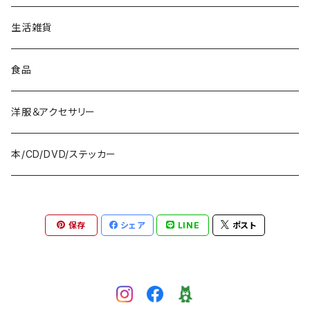
Drinks
Surfboards
生活雑貨
Bath&Body
Wetsuits
食品
Vapes
Fins
洋服＆アクセサリー
Accessories
本/CD/DVD/ステッカー
Repair Tools
保存
シェア
LINE
ポスト