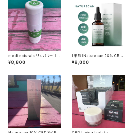
medi naturals リカバリーリリ
【半額】Naturecan 20% CBG
ーフロールオン 88ml 1,500m
オイル
¥8,800
¥8,000
g CBD配合
Naturecan 10% CBDオイル
CBD Living Isolate