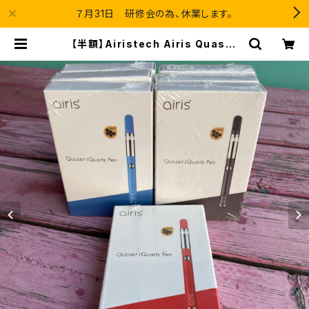
７月31日 研修会の為、休業します。
【半額】Airistech Airis Quaser
ヴェープペン＆バッテリー＆ワック
ス用アトマイザーのセット | Blue Ve
lvet Lounge