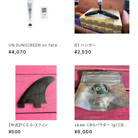
UN SUNSCREEN on face fr
R2 ハンガー
agrance（日やけ止めクリーム
¥4,070
¥2,530
顔用）
【中古】FCS G-Xフィン
skew CBGパウダー 1g（CBG9
50mg）
¥500
¥6,000