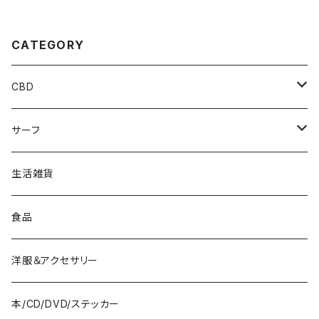
CATEGORY
CBD
Edibles
サーフ
Drinks
Surfboards
生活雑貨
Bath&Body
Wetsuits
食品
Vapes
Fins
洋服＆アクセサリー
Accessories
本/CD/DVD/ステッカー