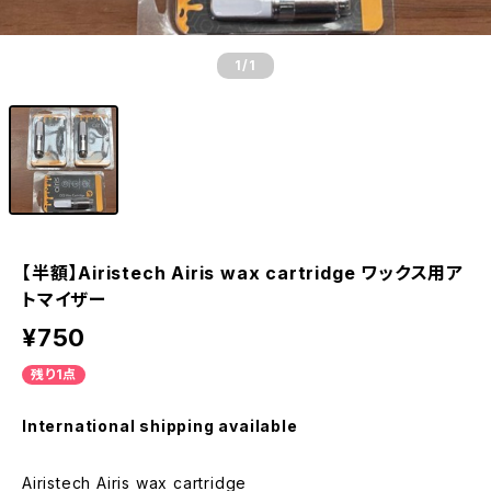
1
/1
【半額】Airistech Airis wax cartridge ワックス用ア
トマイザー
¥750
残り1点
International shipping available
Airistech Airis wax cartridge