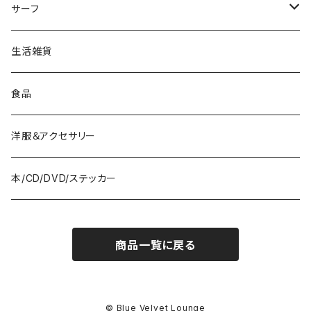
Edibles
サーフ
Drinks
Surfboards
生活雑貨
Bath&Body
Wetsuits
食品
Vapes
Fins
洋服＆アクセサリー
Accessories
本/CD/DVD/ステッカー
Repair Tools
商品一覧に戻る
© Blue Velvet Lounge