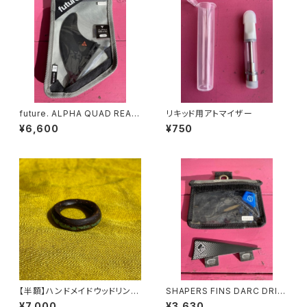
future. ALPHA QUAD REAR
リキッド用アトマイザー
375 QD2（フューチャーズ アル
¥6,600
¥750
ファ クワッドリアート レイラーフ
ィン エスサイズ）
【半額】ハンドメイドウッドリング
SHAPERS FINS DARC DRIV
ターコイズ ＃1
E FCSI シェーパーズ グラス
¥7,000
¥3,630