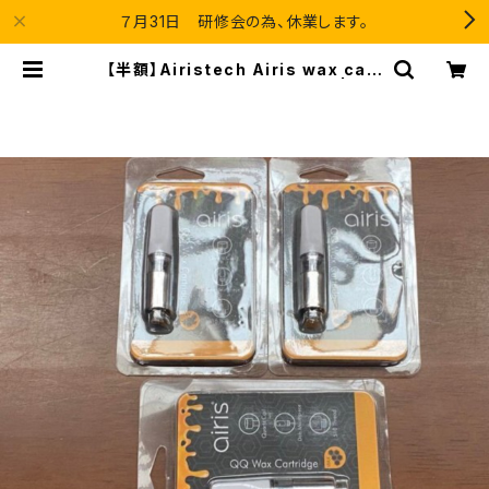
７月31日 研修会の為、休業します。
【半額】Airistech Airis wax cart
ridge ワックス用アトマイザー | Blu
e Velvet Lounge