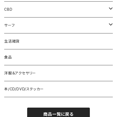
CBD
Edibles
サーフ
Drinks
Surfboards
生活雑貨
Bath&Body
Wetsuits
食品
Vapes
Fins
洋服＆アクセサリー
Accessories
本/CD/DVD/ステッカー
Repair Tools
商品一覧に戻る