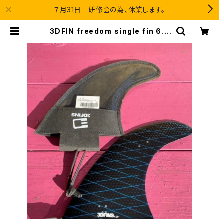
７月31日 研修会の為、休業します。
3DFIN freedom single fin 6.2
5"（スリーディー シングルフィン
6.25インチ） | Blue Velvet Loun
ge