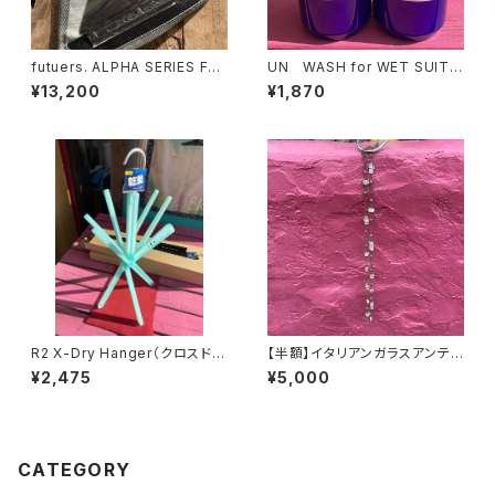
futuers. ALPHA SERIES FK2
UN WASH for WET SUIT
（フューチャーズ アルファ キ
（ウェットスーツ専用洗剤） 16.9
¥13,200
¥1,870
ールツインフィン FK2モデル）
floz/500ml
R2 X-Dry Hanger（クロスドラ
【半額】イタリアンガラスアンティ
イ）ハンガー 新型
ーク調ネックレス
¥2,475
¥5,000
CATEGORY