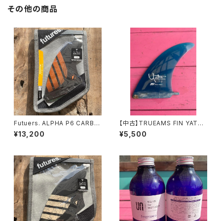
その他の商品
Futuers. ALPHA P6 CARBO
【中古】TRUEAMS FIN YATER
N/ORANGE (M)
CLASSIC 7.0
¥13,200
¥5,500