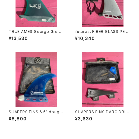
TRUE AMES George Green
futures. FIBER GLASS PERF
ough design FIBER GLASS
ORMANCE 7.0"（フューチャー
¥13,530
¥10,340
7.0" 4A（ジョージグリーノ フ
ズ ファイバーグラスシングルフ
ァイバーグラスシングルフィン
ィン 7インチ
7インチ）
SHAPERS FINS 6.5" doug b
SHAPERS FINS DARC DRIV
ell single シェイパーズフィン
E FCSI シェーパーズ グラス
¥8,800
¥3,630
シングル
スタビライザーフィン