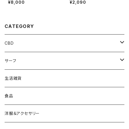
オイル
グローブ XS パールピンク
¥8,000
¥2,090
CATEGORY
CBD
Edibles
サーフ
Drinks
Surfboards
生活雑貨
Bath&Body
Wetsuits
食品
Vapes
Fins
洋服＆アクセサリー