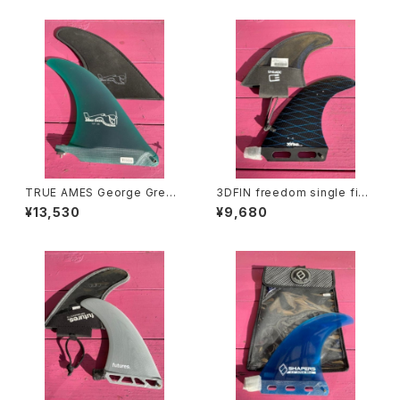
ィアムサイズ
TRUE AMES George Green
3DFIN freedom single fin
ough design FIBER GLASS
6.25"（スリーディー シングル
¥13,530
¥9,680
7.0" 4A（ジョージグリーノ フ
フィン 6.25インチ）
ァイバーグラスシングルフィン
7インチ）