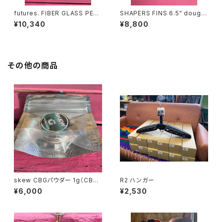
futures. FIBER GLASS PERF
SHAPERS FINS 6.5" doug b
ORMANCE 7.0"（フューチャー
ell single シェイパーズフィン
¥10,340
¥8,800
ズ ファイバーグラスシングルフ
シングル
ィン 7インチ
その他の商品
skew CBGパウダー 1g（CBG9
R2 ハンガー
50mg）
¥6,000
¥2,530