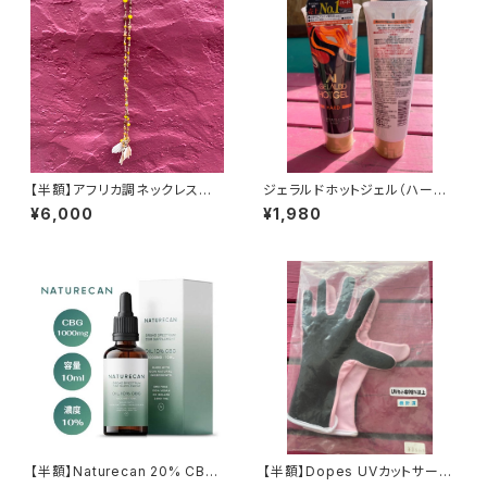
【半額】アフリカ調ネックレス貝
ジェラルドホットジェル（ハード）
殻チョーカー
120g
¥6,000
¥1,980
【半額】Naturecan 20% CBG
【半額】Dopes UVカットサーフ